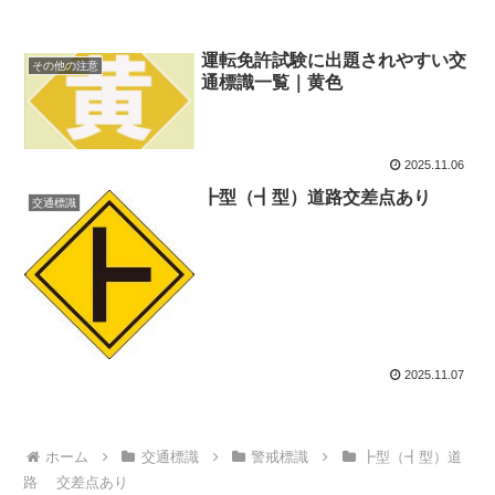
運転免許試験に出題されやすい交
その他の注意
通標識一覧｜黄色
2025.11.06
┣型（┫型）道路交差点あり
交通標識
2025.11.07
ホーム
交通標識
警戒標識
┣型（┫型）道
路 交差点あり