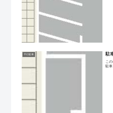
駐
平行駐車
この
駐車