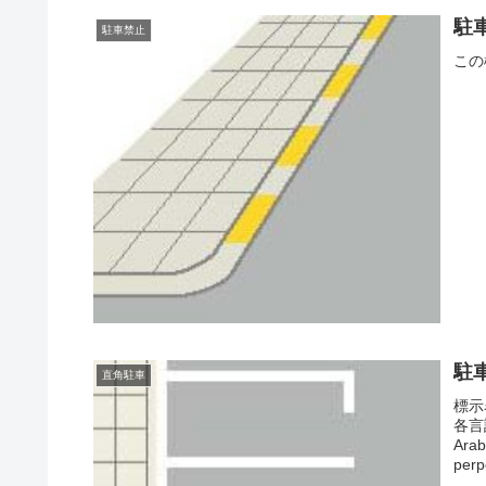
駐
駐車禁止
この
駐
直角駐車
標示
各言
Arabic
perp