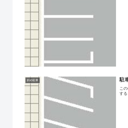
駐
斜め駐車
この
する