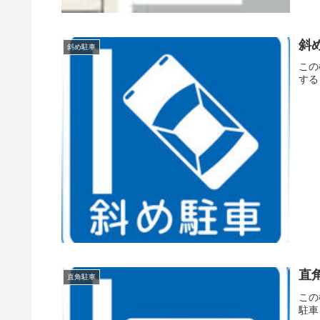
斜
斜め駐車
この
する
直
直角駐車
この
駐車