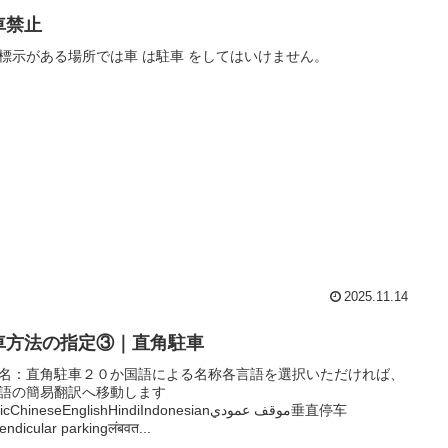
車禁止
標示がある場所では車 は駐車 をしてはいけません。
2025.11.14
車方法の指定③｜直角駐車
名：直角駐車２０か国語による名称各言語を選択いただければ、
語の簡易翻訳へ移動します
ChineseEnglishHindiIndonesianموقف عمودي垂直停车
endicular parkingलंबवत...