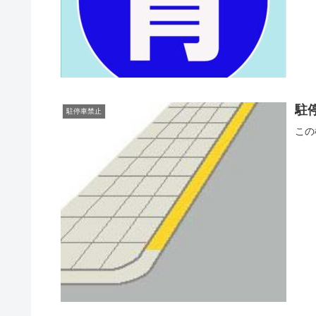
駐
駐停車禁止
この