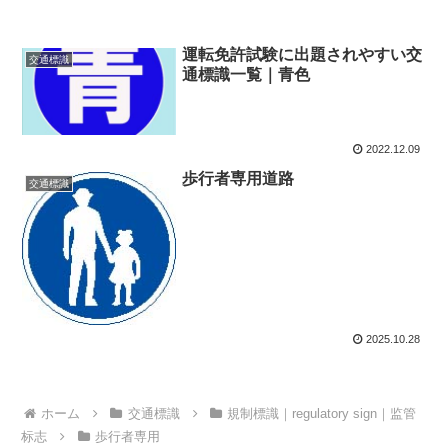
運転免許試験に出題されやすい交
交通標識
通標識一覧｜青色
2022.12.09
歩行者専用道路
交通標識
2025.10.28
ホーム
交通標識
規制標識｜regulatory sign｜监管
标志
歩行者専用