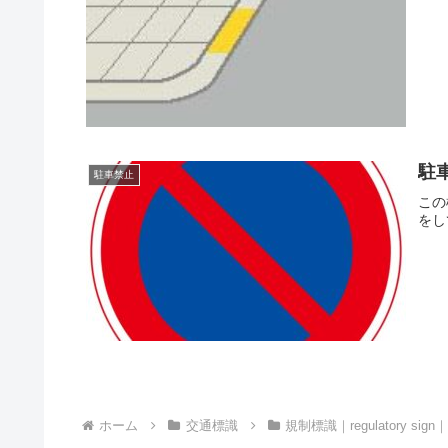
駐
駐車禁止
この
をし
ホーム
交通標識
規制標識｜regulatory si