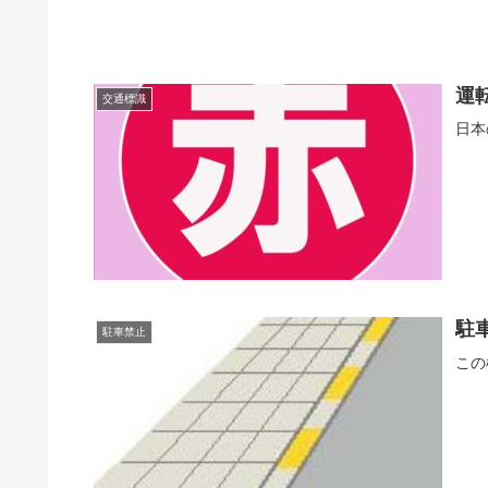
運
交通標識
日本
駐
駐車禁止
この