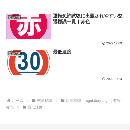
運転免許試験に出題されやすい交
交通標識
通標識一覧｜赤色
2022.12.09
最低速度
交通標識
2025.10.24
ホーム
交通標識
規制標識｜regulatory sign｜监管
标志
最低速度